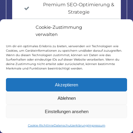
Premium SEO-Optimierung &
Strategie
Multi-Step Formulare & Quizzes
Cookie-Zustimmung
verwalten
Vollständige Marketing-
Integration
Um dir ein optimales Erlebnis zu bieten, verwenden wir Technologien wie
Cookies, um Geräteinformationen zu speichern und/oder darauf zuzugreifen.
Wenn du diesen Technologien zustimmst, können wir Daten wie das
Professionelle Content-
Surfverhalten oder eindeutige IDs auf dieser Website verarbeiten. Wenn du
Erstellung
deine Zustimmung nicht erteilst oder zurückziehst, können bestimmte
Merkmale und Funktionen beeinträchtigt werden.
Erweiterte Blog-Funktionen
Akzeptieren
Online-Buchungssystem
Ablehnen
Einstellungen ansehen
Jetzt anfragen
Cookie-Richtlinie
Datenschutzerklärung
Impressum