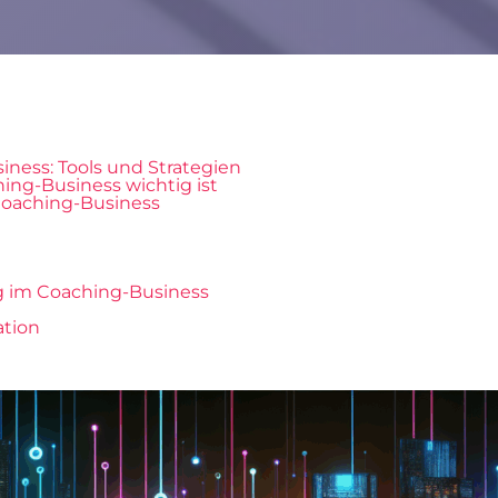
ness: Tools und Strategien
ng-Business wichtig ist
 Coaching-Business
ng im Coaching-Business
ation