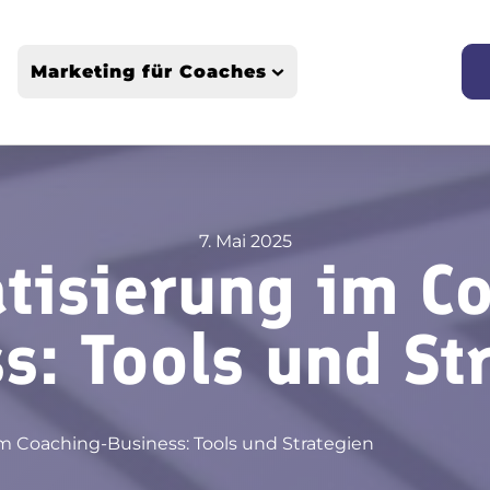
Marketing für Coaches
Webseiten-Erstellung & Optimierung
SEO & Sichtbarkeit für Coaches
Personal Branding und Positionierung
Marketing-Strategien & Lead-Generierung
7. Mai 2025
Business-Aufbau & Skalierung für Coaches
tisierung im Co
s: Tools und St
m Coaching-Business: Tools und Strategien