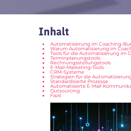
Inhalt
Automatisierung im Coaching-Busi
Warum Automatisierung im Coachi
Tools für die Automatisierung im
Terminplanungstools
Rechnungsstellungstools
E-Mail-Marketing-Tools
CRM-Systeme
Strategien für die Automatisieru
Standardisierte Prozesse
Automatisierte E-Mail-Kommunik
Outsourcing
Fazit