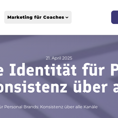
Marketing für Coaches
Webseiten-Erstellung & Optimierung
SEO & Sichtbarkeit für Coaches
Personal Branding und Positionierung
Marketing-Strategien & Lead-Generierung
21. April 2025
Business-Aufbau & Skalierung für Coaches
e Identität für 
onsistenz über a
für Personal Brands: Konsistenz über alle Kanäle