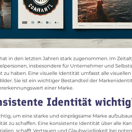
at in den letzten Jahren stark zugenommen. Im Zeitalt
nzelpersonen, insbesondere für Unternehmer und Selbst
tät zu haben. Eine visuelle Identität umfasst alle visuel
Bilder. Sie ist ein wichtiger Bestandteil der Markenident
erkennungswert einer Marke.
sistente Identität wichtig
wichtig, um eine starke und einprägsame Marke aufzubauen
ät zu schaffen. Eine konsistente Identität über alle Kan
alien, schafft Vertrauen und Glaubwürdigkeit bei poten