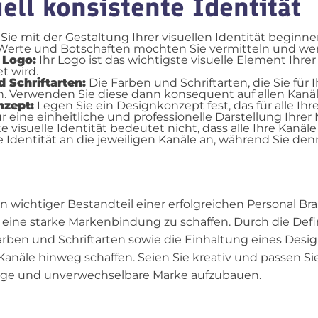
uell konsistente Identität
Sie mit der Gestaltung Ihrer visuellen Identität beginnen
 Werte und Botschaften möchten Sie vermitteln und wer
 Logo:
Ihr Logo ist das wichtigste visuelle Element Ihrer 
t wird.
 Schriftarten:
Die Farben und Schriftarten, die Sie für 
n. Verwenden Sie diese dann konsequent auf allen Kanäl
nzept:
Legen Sie ein Designkonzept fest, das für alle Ihre 
r eine einheitliche und professionelle Darstellung Ihrer
e visuelle Identität bedeutet nicht, dass alle Ihre Kanä
lle Identität an die jeweiligen Kanäle an, während Sie 
ein wichtiger Bestandteil einer erfolgreichen Personal Bra
ine starke Markenbindung zu schaffen. Durch die Defi
Farben und Schriftarten sowie die Einhaltung eines Des
 Kanäle hinweg schaffen. Seien Sie kreativ und passen Sie 
rtige und unverwechselbare Marke aufzubauen.