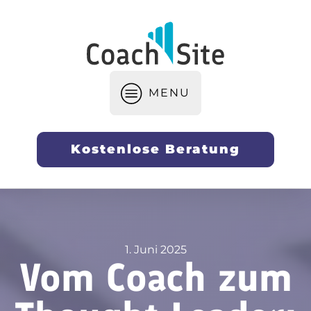
MENU
Kostenlose Beratung
Webseiten-Erstellung & Optimierun
SEO & Sichtbarkeit für Coaches
Personal Branding und Positionierun
Marketing-Strategien & Lead-Generi
Business-Aufbau & Skalierung für Co
1. Juni 2025
Vom Coach zum