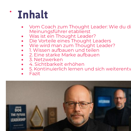
Inhalt
Vom Coach zum Thought Leader: Wie du di
Meinungsführer etablierst
Was ist ein Thought Leader?
Die Vorteile eines Thought Leaders
Wie wird man zum Thought Leader?
1. Wissen aufbauen und teilen
2. Eine starke Marke aufbauen
3. Netzwerken
4. Sichtbarkeit erhöhen
5. Kontinuierlich lernen und sich weiterent
Fazit