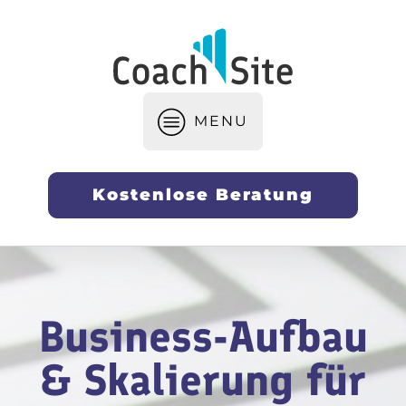
MENU
Kostenlose Beratung
Webseiten-Erstellung & Optimierun
SEO & Sichtbarkeit für Coaches
Personal Branding und Positionierun
Marketing-Strategien & Lead-Generi
Business-Aufbau & Skalierung für Co
Business-Aufbau
& Skalierung für